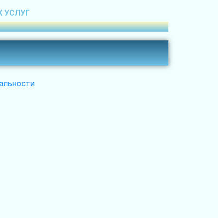
Х УСЛУГ
альности