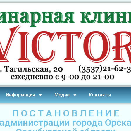
Информация
Медиа
Контакты
П О С Т А Н О В Л Е Н И Е
администрации города Орск